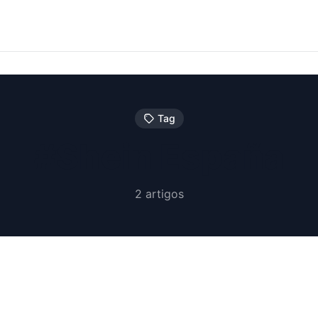
Tag
#Shein España
2 artigos