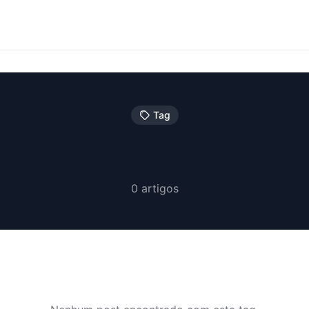
Tag
entros basados en
0 artigos