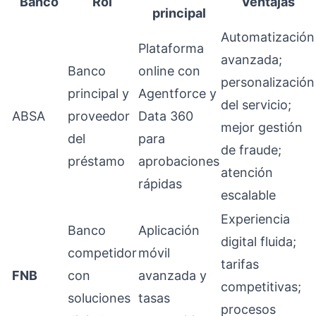
Banco
Rol
Ventajas
principal
Automatización
Plataforma
avanzada;
Banco
online con
personalización
principal y
Agentforce y
del servicio;
ABSA
proveedor
Data 360
mejor gestión
del
para
de fraude;
préstamo
aprobaciones
atención
rápidas
escalable
Experiencia
Banco
Aplicación
digital fluida;
competidor
móvil
tarifas
FNB
con
avanzada y
competitivas;
soluciones
tasas
procesos