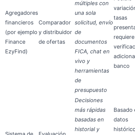
múltiples con
variació
Agregadores
una sola
tasas
financieros
Comparador
solicitud, envío
present
(por ejemplo
y distribuidor
de
requiere
Finance
de ofertas
documentos
verifica
EzyFind)
FICA, chat en
adiciona
vivo y
banco
herramientas
de
presupuesto
Decisiones
más rápidas
Basado 
basadas en
datos
historial y
históric
Sistema de
Evaluación