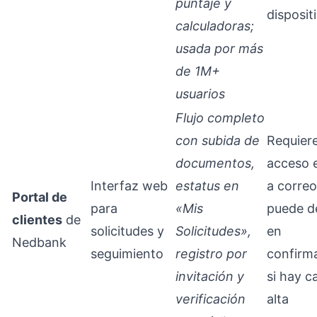
puntaje y
disposit
calculadoras;
usada por más
de 1M+
usuarios
Flujo completo
con subida de
Requier
documentos,
acceso 
Interfaz web
estatus en
a correo
Portal de
para
«Mis
puede d
clientes
de
solicitudes y
Solicitudes»,
en
Nedbank
seguimiento
registro por
confirm
invitación y
si hay c
verificación
alta