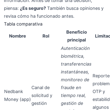
información. Antes de tomar una decisión,
piensa:
¿Es seguro?
También busca opiniones y
revisa cómo ha funcionado antes.
Tabla comparativa
Beneficio
Nombre
Rol
Limita
principal
Autenticación
biométrica,
transferencias
instantáneas,
Reporte
monitoreo de
problem
Canal de
fraude en
Nedbank
OTP y
solicitud y
tiempo real,
Money (app)
estabili
gestión
gestión de
algunos