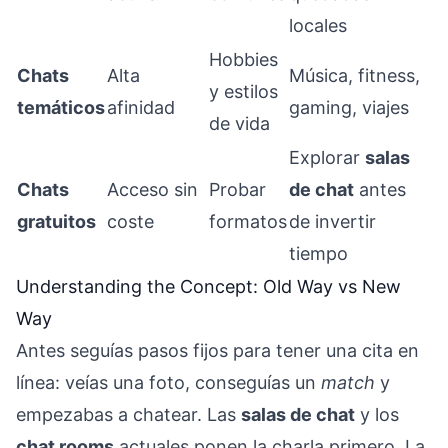
locales
Hobbies
Chats
Alta
Música, fitness,
y estilos
temáticos
afinidad
gaming, viajes
de vida
Explorar
salas
Chats
Acceso sin
Probar
de chat
antes
gratuitos
coste
formatos
de invertir
tiempo
Understanding the Concept: Old Way vs New
Way
Antes seguías pasos fijos para tener una cita en
línea: veías una foto, conseguías un
match
y
empezabas a chatear. Las
salas de chat
y los
chat rooms
actuales ponen la charla primero. La