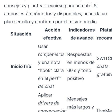
consejos y plantear reunirse para un café. Si
ambos están cómodos y disponibles, acuerda un
plan sencillo y confirma por el mismo medio.
Acción
Indicadores
Plata
Situación
efectiva
de avance
recom
Usar
rompehielos
Respuestas
SWITC
y una nota
en menos de
Inicio frío
chats
“hook” clara
60 s y tono
gratuit
en el
perfil
positivo
de chat
Aplicar
Mensajes
drivers de
más largos y
conversación
LiveMe 