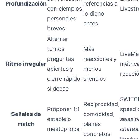
Profundización
referencias a
con ejemplos
Livest
lo dicho
personales
antes
breves
Alternar
turnos,
Más
LiveMe
preguntas
reacciones y
Ritmo irregular
métric
abiertas y
menos
reacci
cierre rápido
silencios
si decae
SWITC
Reciprocidad,
Proponer 1:1
speed 
Señales de
comodidad,
estable o
salas p
match
planes
meetup local
chatea
concretos
locales