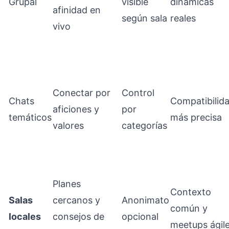
Grupal
visible
dinámicas
afinidad en
según sala
reales
vivo
Conectar por
Control
Chats
Compatibilid
aficiones y
por
temáticos
más precisa
valores
categorías
Planes
Contexto
Salas
cercanos y
Anonimato
común y
locales
consejos de
opcional
meetups ágil