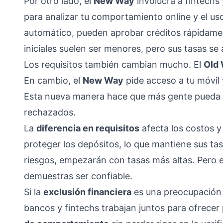
Por otro lado, el
New Way
involucra a fintechs 
para analizar tu comportamiento online y el us
automático, pueden aprobar créditos rápidamen
iniciales suelen ser menores, pero sus tasas s
Los requisitos también cambian mucho. El
Old
En cambio, el
New Way
pide acceso a tu móvil y
Esta nueva manera hace que más gente pueda o
rechazados.
La
diferencia en requisitos
afecta los costos y 
proteger los depósitos, lo que mantiene sus t
riesgos, empezarán con tasas más altas. Pero e
demuestras ser confiable.
Si la
exclusión financiera
es una preocupación p
bancos y fintechs trabajan juntos para ofrece