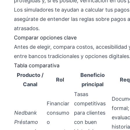
protegidas y, si es posible, verificación en dos 
Los simuladores te ayudan a calcular tus pagos 
asegúrate de entender las reglas sobre pagos 
atrasados.
Comparar opciones clave
Antes de elegir, compara costos, accesibilidad y
entre bancos tradicionales y opciones digitales.
Tabla comparativa
Producto /
Beneficio
Rol
Req
Canal
principal
Tasas
Docume
Financiar
competitivas
formal;
Nedbank
consumo
para clientes
evaluac
Préstamo
o
con buen
historia