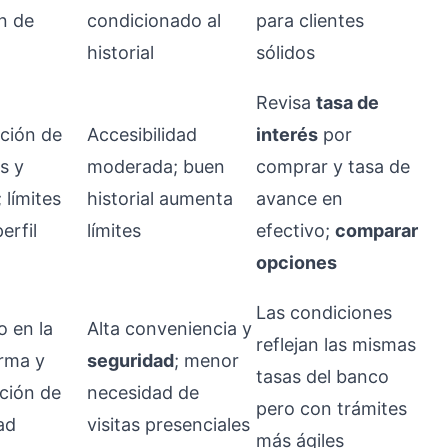
n de
condicionado al
para clientes
historial
sólidos
Revisa
tasa de
ación de
Accesibilidad
interés
por
s y
moderada; buen
comprar y tasa de
 límites
historial aumenta
avance en
erfil
límites
efectivo;
comparar
opciones
Las condiciones
o en la
Alta conveniencia y
reflejan las mismas
rma y
seguridad
; menor
tasas del banco
ación de
necesidad de
pero con trámites
ad
visitas presenciales
más ágiles