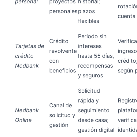
personal
proyectos
historial;
rotació
personales
plazos
cuenta
flexibles
Periodo sin
Crédito
Verific
Tarjetas de
intereses
revolvente
ingreso
crédito
hasta 55 días,
con
crédito;
Nedbank
recompensas
beneficios
según p
y seguros
Solicitud
rápida y
Registr
Canal de
Nedbank
seguimiento
platafo
solicitud y
Online
desde casa;
verific
gestión
gestión digital
identid