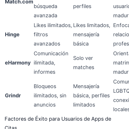
Match.com
búsqueda
perfiles
usuari
avanzada
madur
Likes ilimitados,
Likes limitados,
Enfoc
Hinge
filtros
mensajería
relaci
avanzados
básica
profes
Comunicación
Orient
Solo ver
eHarmony
ilimitada,
matri
matches
informes
madur
Comun
Bloqueos
Mensajería
LGBTQ
Grindr
ilimitados, sin
básica, perfiles
conex
anuncios
limitados
locale
Factores de Éxito para Usuarios de Apps de
Citas