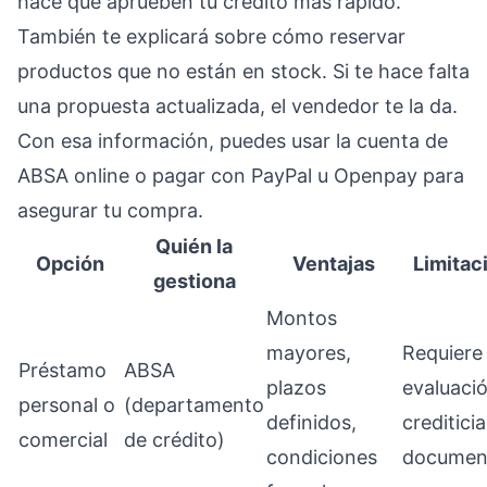
hace que aprueben tu crédito más rápido.
También te explicará sobre cómo reservar
productos que no están en stock. Si te hace falta
una propuesta actualizada, el vendedor te la da.
Con esa información, puedes usar la cuenta de
ABSA online o pagar con PayPal u Openpay para
asegurar tu compra.
Quién la
Opción
Ventajas
Limitac
gestiona
Montos
mayores,
Requiere
Préstamo
ABSA
plazos
evaluaci
personal o
(departamento
definidos,
crediticia
comercial
de crédito)
condiciones
documen