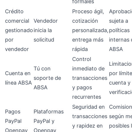
formales
Crédito
Proceso ágil,
Aprobac
comercial
Vendedor
cotización
sujeta a
gestionado
inicia la
personalizada,
políticas
por
solicitud
entrega más
internas 
vendedor
rápida
ABSA
Control
Limitaci
Tú con
inmediato de
Cuenta en
por límit
soporte de
transacciones
línea ABSA
cuenta y
ABSA
y pagos
verificac
recurrentes
Seguridad en
Comisio
Pagos
Plataformas
transacciones
según me
PayPal
PayPal y
y rapidez en
posibles 
Openpay
Openpay